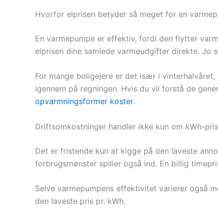
Hvorfor elprisen betyder så meget for en varm
En varmepumpe er effektiv, fordi den flytter varm
elprisen dine samlede varmeudgifter direkte. Jo st
For mange boligejere er det især i vinterhalvåret,
igennem på regningen. Hvis du vil forstå de gen
opvarmningsformer koster
.
Driftsomkostninger handler ikke kun om kWh-pri
Det er fristende kun at kigge på den laveste annon
forbrugsmønster spiller også ind. En billig timep
Selve varmepumpens effektivitet varierer også me
den laveste pris pr. kWh.