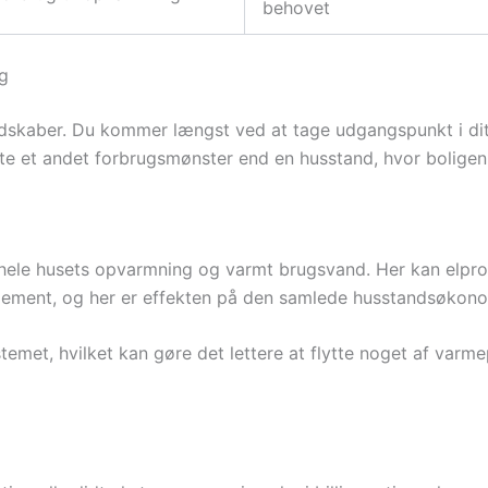
behovet
ig
dskaber. Du kommer længst ved at tage udgangspunkt i dit
te et andet forbrugsmønster end en husstand, hvor boligen 
il hele husets opvarmning og varmt brugsvand. Her kan elpr
lement, og her er effekten på den samlede husstandsøkono
emet, hvilket kan gøre det lettere at flytte noget af varm