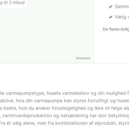
til 3 tilbud
Sammen
Vælg d
De fleste bol
Annonce
e varmepumpetype, husets varmebehov og din mulighed for at
ktive, hvis din varmepumpe kan styres fornuftigt og huse
e bedre, hvis du ønsker forudsigelighed og ikke vil følge el
ur, varmtvandsproduktion og natsænkning har stor betydning
a ét valg alene, men fra kombinationen af elprodukt, styr