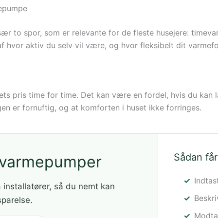
mepumpe
r to spor, som er relevante for de fleste husejere: timevar
af hvor aktiv du selv vil være, og hvor fleksibelt dit varmef
ts pris time for time. Det kan være en fordel, hvis du kan 
en er fornuftig, og at komforten i huset ikke forringes.
Sådan får
å varmepumper
Indtas
a installatører, så du nemt kan
Beskr
sparelse.
Modtag