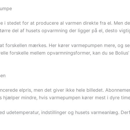
epumpe
e i stedet for at producere al varmen direkte fra el. Men d
ørre del af husets opvarmning der ligger på el, desto vigtig
 at forskellen mærkes. Her kører varmepumpen mere, og selv 
erelle forskelle mellem opvarmningsformer, kan du se Boliu
sen
cerede elpris, men det giver ikke hele billedet. Abonnement,
ris hjælper mindre, hvis varmepumpen kører mest i dyre time
d udetemperatur, indstillinger og husets varmeanlæg. Derf