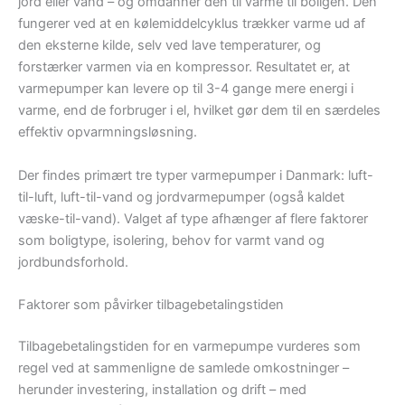
jord eller vand – og omdanner den til varme til boligen. Den
fungerer ved at en kølemiddelcyklus trækker varme ud af
den eksterne kilde, selv ved lave temperaturer, og
forstærker varmen via en kompressor. Resultatet er, at
varmepumper kan levere op til 3-4 gange mere energi i
varme, end de forbruger i el, hvilket gør dem til en særdeles
effektiv opvarmningsløsning.
Der findes primært tre typer varmepumper i Danmark: luft-
til-luft, luft-til-vand og jordvarmepumper (også kaldet
væske-til-vand). Valget af type afhænger af flere faktorer
som boligtype, isolering, behov for varmt vand og
jordbundsforhold.
Faktorer som påvirker tilbagebetalingstiden
Tilbagebetalingstiden for en varmepumpe vurderes som
regel ved at sammenligne de samlede omkostninger –
herunder investering, installation og drift – med