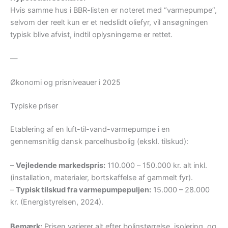
Hvis samme hus i BBR-listen er noteret med “varmepumpe”,
selvom der reelt kun er et nedslidt oliefyr, vil ansøgningen
typisk blive afvist, indtil oplysningerne er rettet.
—
Økonomi og prisniveauer i 2025
Typiske priser
Etablering af en luft-til-vand-varmepumpe i en
gennemsnitlig dansk parcelhusbolig (ekskl. tilskud):
–
Vejledende markedspris:
110.000 – 150.000 kr. alt inkl.
(installation, materialer, bortskaffelse af gammelt fyr).
–
Typisk tilskud fra varmepumpepuljen:
15.000 – 28.000
kr. (Energistyrelsen, 2024).
Bemærk:
Prisen varierer alt efter boligstørrelse, isolering, og