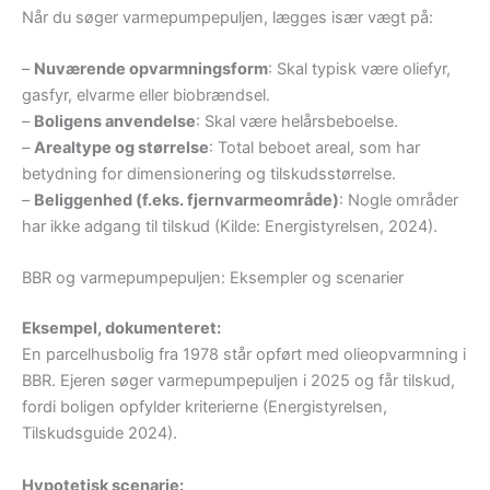
Når du søger varmepumpepuljen, lægges især vægt på:
–
Nuværende opvarmningsform
: Skal typisk være oliefyr,
gasfyr, elvarme eller biobrændsel.
–
Boligens anvendelse
: Skal være helårsbeboelse.
–
Arealtype og størrelse
: Total beboet areal, som har
betydning for dimensionering og tilskudsstørrelse.
–
Beliggenhed (f.eks. fjernvarmeområde)
: Nogle områder
har ikke adgang til tilskud (Kilde: Energistyrelsen, 2024).
BBR og varmepumpepuljen: Eksempler og scenarier
Eksempel, dokumenteret:
En parcelhusbolig fra 1978 står opført med olieopvarmning i
BBR. Ejeren søger varmepumpepuljen i 2025 og får tilskud,
fordi boligen opfylder kriterierne (Energistyrelsen,
Tilskudsguide 2024).
Hypotetisk scenarie: