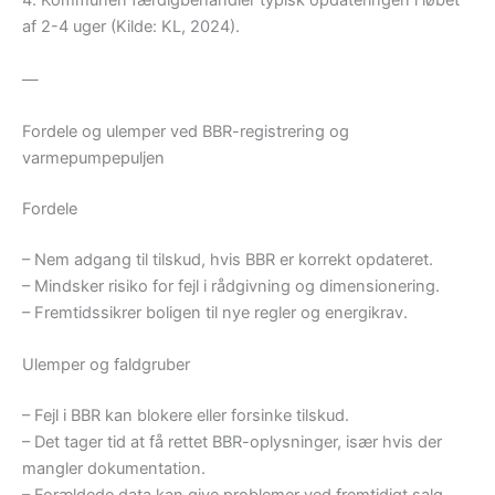
4. Kommunen færdigbehandler typisk opdateringen i løbet
af 2-4 uger (Kilde: KL, 2024).
—
Fordele og ulemper ved BBR-registrering og
varmepumpepuljen
Fordele
– Nem adgang til tilskud, hvis BBR er korrekt opdateret.
– Mindsker risiko for fejl i rådgivning og dimensionering.
– Fremtidssikrer boligen til nye regler og energikrav.
Ulemper og faldgruber
– Fejl i BBR kan blokere eller forsinke tilskud.
– Det tager tid at få rettet BBR-oplysninger, især hvis der
mangler dokumentation.
– Forældede data kan give problemer ved fremtidigt salg