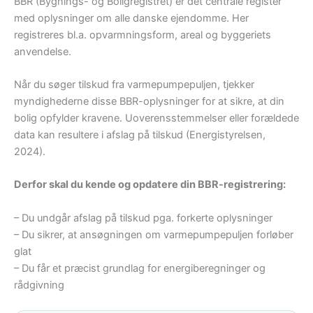
BBR (Bygnings- og Boligregistret) er det centrale register
med oplysninger om alle danske ejendomme. Her
registreres bl.a. opvarmningsform, areal og byggeriets
anvendelse.
Når du søger tilskud fra varmepumpepuljen, tjekker
myndighederne disse BBR-oplysninger for at sikre, at din
bolig opfylder kravene. Uoverensstemmelser eller forældede
data kan resultere i afslag på tilskud (Energistyrelsen,
2024).
Derfor skal du kende og opdatere din BBR-registrering:
– Du undgår afslag på tilskud pga. forkerte oplysninger
– Du sikrer, at ansøgningen om varmepumpepuljen forløber
glat
– Du får et præcist grundlag for energiberegninger og
rådgivning