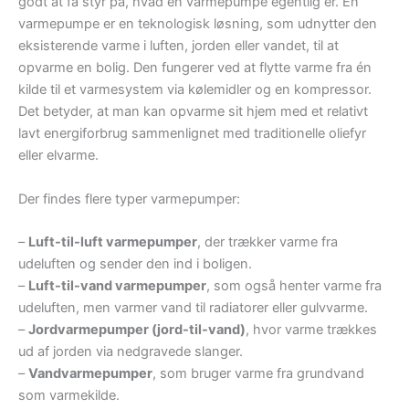
godt at få styr på, hvad en varmepumpe egentlig er. En
varmepumpe er en teknologisk løsning, som udnytter den
eksisterende varme i luften, jorden eller vandet, til at
opvarme en bolig. Den fungerer ved at flytte varme fra én
kilde til et varmesystem via kølemidler og en kompressor.
Det betyder, at man kan opvarme sit hjem med et relativt
lavt energiforbrug sammenlignet med traditionelle oliefyr
eller elvarme.
Der findes flere typer varmepumper:
–
Luft-til-luft varmepumper
, der trækker varme fra
udeluften og sender den ind i boligen.
–
Luft-til-vand varmepumper
, som også henter varme fra
udeluften, men varmer vand til radiatorer eller gulvvarme.
–
Jordvarmepumper (jord-til-vand)
, hvor varme trækkes
ud af jorden via nedgravede slanger.
–
Vandvarmepumper
, som bruger varme fra grundvand
som varmekilde.