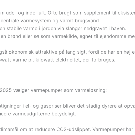
m ude- og inde-luft. Ofte brugt som supplement til eksiste
 centrale varmesystem og varmt brugsvand.
en stabile varme i jorden via slanger nedgravet i haven.
 en brønd eller sø som varmekilde, egnet til ejendomme me
økonomisk attraktive på lang sigt, fordi de har en høj ef
watt varme pr. kilowatt elektricitet, der forbruges.
e i 2025 vælger varmepumper som varmeløsning:
tigninger i el- og gaspriser bliver det stadig dyrere at op
ucere varmeudgifterne betydeligt.
klimamål om at reducere CO2-udslippet. Varmepumper har m