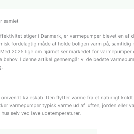
r samlet
fektivitet stiger i Danmark, er varmepumper blevet en af 
nomisk fordelagtig måde at holde boligen varm på, samtidi
yr. Med 2025 lige om hjørnet ser markedet for varmepump
lige behov. I denne artikel gennemgår vi de bedste varmepu
g.
mvendt køleskab. Den flytter varme fra et naturligt koldt
ker varmepumper typisk varme ud af luften, jorden eller va
hus selv ved lave udetemperaturer.