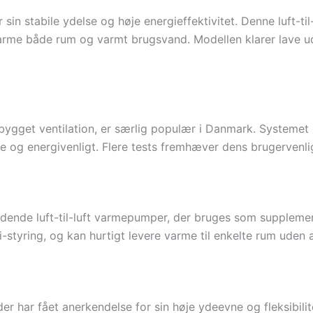
r sin stabile ydelse og høje energieffektivitet. Denne luft-
rme både rum og varmt brugsvand. Modellen klarer lave ude
bygget ventilation, er særlig populær i Danmark. Systemet
de og energivenligt. Flere tests fremhæver dens brugervenl
dende luft-til-luft varmepumper, der bruges som supplemen
-styring, og kan hurtigt levere varme til enkelte rum uden 
er har fået anerkendelse for sin høje ydeevne og fleksibil