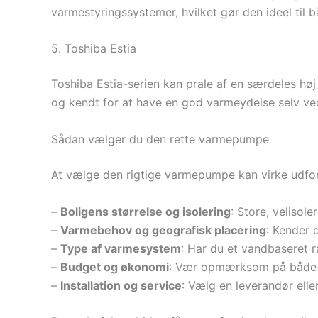
varmestyringssystemer, hvilket gør den ideel til 
5. Toshiba Estia
Toshiba Estia-serien kan prale af en særdeles hø
og kendt for at have en god varmeydelse selv ve
Sådan vælger du den rette varmepumpe
At vælge den rigtige varmepumpe kan virke udfor
–
Boligens størrelse og isolering
: Store, velisol
–
Varmebehov og geografisk placering
: Kender 
–
Type af varmesystem
: Har du et vandbaseret ra
–
Budget og økonomi
: Vær opmærksom på både an
–
Installation og service
: Vælg en leverandør ell