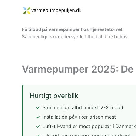
Gå
til
indholdet
Få tilbud på varmepumper hos Tjenestetorvet
Sammenlign skræddersyede tilbud til dine behov
Varmepumper 2025: De b
Hurtigt overblik
Sammenlign altid mindst 2-3 tilbud
Installation påvirker prisen mest
Luft-til-vand er mest populær i Danmark
Tilskud kan reducere prisen betydeligt