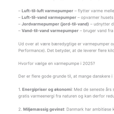
–
Luft-til-luft varmepumper
– flytter varme melle
–
Luft-til-vand varmepumper
– opvarmer husets
–
Jordvarmepumper (jord-til-vand)
– udnytter d
–
Vand-til-vand varmepumper
– bruger vand fra
Ud over at være bæredygtige er varmepumper også 
Performance). Det betyder, at de leverer flere kilo
Hvorfor vælge en varmepumpe i 2025?
Der er flere gode grunde til, at mange dansker
1.
Energipriser og økonomi
: Med de seneste års s
gratis varmeenergi fra naturen og kan derfor red
2.
Miljømæssig gevinst
: Danmark har ambitiøse 