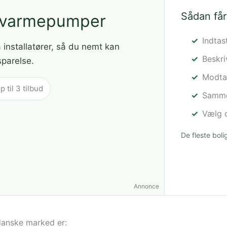
Sådan får
å varmepumper
Indtas
a installatører, så du nemt kan
Beskr
sparelse.
Modtag
til 3 tilbud
Sammen
Vælg d
De fleste bol
Annonce
danske marked er: