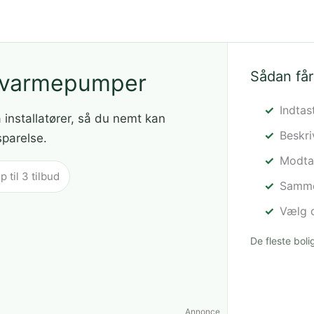
Sådan får
å varmepumper
Indtas
a installatører, så du nemt kan
Beskr
sparelse.
Modtag
til 3 tilbud
Sammen
Vælg d
De fleste bol
Annonce