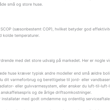
både små og store huse.
j SCOP (sæsonbestemt COP), hvilket betyder god effektivit
d kolde temperaturer.
drende med det store udvalg på markedet. Her er nogle vigt
erede huse kræver typisk andre modeller end små ældre boli
du dit varmeforbrug og berettigelse til jord- eller vandbas
diator- eller gulvvarmesystem, eller ønsker du luft-til-luft-
skaffelsespris og de årlige driftsomkostninger.
er installatør med godt omdømme og ordentlig serviceaftale