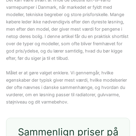
Det kan være svært at finde de bedste luft-til-vand
varmepumper i Danmark, når markedet er fyldt med
modeller, tekniske begreber og store prisforskelle. Mange
købere leder ikke nødvendigvis efter den dyreste løsning,
men efter den model, der giver mest værdi for pengene i
netop deres bolig. I denne artikel får du en praktisk shortlist
over de typer og modeller, som ofte bliver fremhævet for
god pris/ydelse, og du lærer samtidig, hvad du bør kigge
efter, før du siger ja til et tilbud.
Målet er at gøre valget enklere. Vi gennemgår, hvilke
egenskaber der typisk giver mest værdi, hvilke modelserier
der ofte nævnes i danske sammenhænge, og hvordan du
vurderer, om en løsning passer til radiatorer, gulvvarme,
støjniveau og dit varmebehov.
Sammenlign priser på