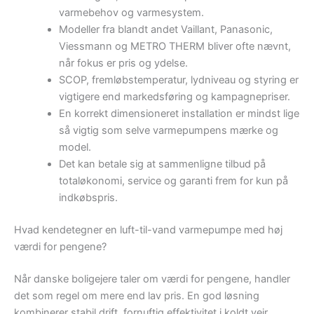
varmebehov og varmesystem.
Modeller fra blandt andet Vaillant, Panasonic,
Viessmann og METRO THERM bliver ofte nævnt,
når fokus er pris og ydelse.
SCOP, fremløbstemperatur, lydniveau og styring er
vigtigere end markedsføring og kampagnepriser.
En korrekt dimensioneret installation er mindst lige
så vigtig som selve varmepumpens mærke og
model.
Det kan betale sig at sammenligne tilbud på
totaløkonomi, service og garanti frem for kun på
indkøbspris.
Hvad kendetegner en luft-til-vand varmepumpe med høj
værdi for pengene?
Når danske boligejere taler om værdi for pengene, handler
det som regel om mere end lav pris. En god løsning
kombinerer stabil drift, fornuftig effektivitet i koldt vejr,