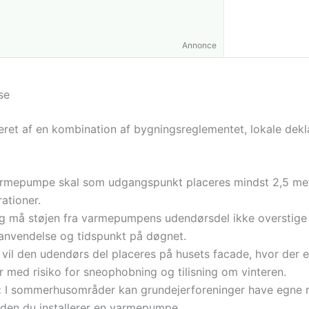
Annonce
se
et af en kombination af bygningsreglementet, lokale dekla
rmepumpe skal som udgangspunkt placeres mindst 2,5 met
rationer.
ning må støjen fra varmepumpens udendørsdel ikke oversti
 anvendelse og tidspunkt på døgnet.
vil den udendørs del placeres på husets facade, hvor der er
r med risiko for sneophobning og tilisning om vinteren.
:
I sommerhusområder kan grundejerforeninger have egne regl
inden du installerer en varmepumpe.