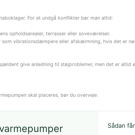
aboklager. For at undgå konflikter bør man altid:
ns opholdsarealer, terrasser eller soveværelser.
som vibrationsdæmpere eller afskærmning, hvis det er nø
ældent give anledning til støjproblemer, men det er altid 
armepumpen skal placeres, bør du overveje:
Sådan får
å varmepumper