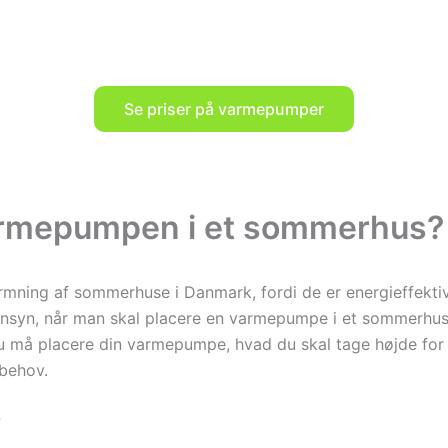
Se priser på varmepumper
armepumpen i et sommerhus?
ning af sommerhuse i Danmark, fordi de er energieffektive o
nsyn, når man skal placere en varmepumpe i et sommerhus. 
r du må placere din varmepumpe, hvad du skal tage højde for 
 behov.
?