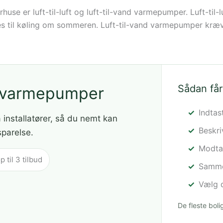
 er luft-til-luft og luft-til-vand varmepumper. Luft-til-l
ruges til køling om sommeren. Luft-til-vand varmepumper k
Sådan får
å varmepumper
Indtas
a installatører, så du nemt kan
Beskr
sparelse.
Modtag
til 3 tilbud
Sammen
Vælg d
De fleste bol