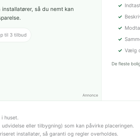
Indtas
a installatører, så du nemt kan
Beskr
sparelse.
Modtag
til 3 tilbud
Sammen
Vælg d
De fleste bol
Annonce
i huset.
 udvidelse eller tilbygning) som kan påvirke placeringen.
iseret installatør, så garanti og regler overholdes.