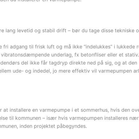
e lang levetid og stabil drift – bør du tage disse tekniske 
ri adgang til frisk luft og må ikke “indelukkes” i lukkede r
vibratonsdæmpende underlag, fx betonfliser eller et stativ.
dendørs del ikke får tagdryp direkte ned på sig, og at den 
lem ude- og indedel, jo mere effektiv vil varmepumpen arbe
 for at installere en varmepumpe i et sommerhus, hvis den 
se til kommunen – især hvis varmepumpen installeres nær sk
ommunen, inden projektet påbegyndes.