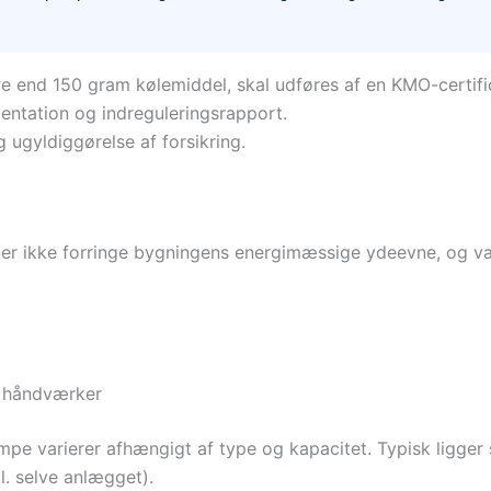
re end 150 gram kølemiddel, skal udføres af en KMO-certif
mentation og indreguleringsrapport.
 ugyldiggørelse af forsikring.
oner ikke forringe bygningens energimæssige ydeevne, og 
s håndværker
mpe varierer afhængigt af type og kapacitet. Typisk ligger s
l. selve anlægget).