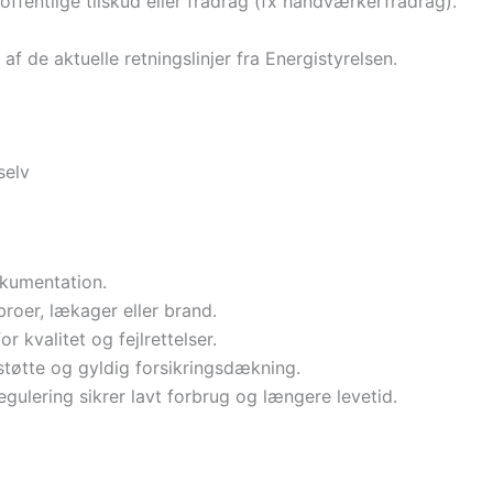
 offentlige tilskud eller fradrag (fx håndværkerfradrag).
f de aktuelle retningslinjer fra Energistyrelsen.
selv
okumentation.
ebroer, lækager eller brand.
for kvalitet og fejlrettelser.
støtte og gyldig forsikringsdækning.
egulering sikrer lavt forbrug og længere levetid.