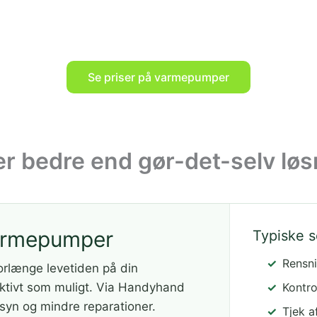
Se priser på varmepumper
r bedre end gør-det-selv løs
 varmepumper
Typiske 
Rensni
orlænge levetiden på din
ektivt som muligt. Via Handyhand
Kontro
rsyn og mindre reparationer.
Tjek a