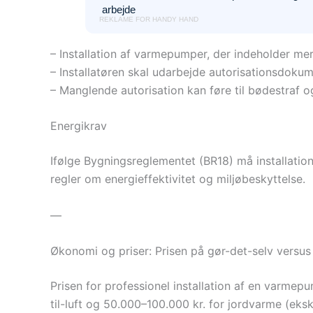
arbejde
REKLAME FOR HANDY HAND
– Installation af varmepumper, der indeholder me
– Installatøren skal udarbejde autorisationsdoku
– Manglende autorisation kan føre til bødestraf og
Energikrav
Ifølge Bygningsreglementet (BR18) må installati
regler om energieffektivitet og miljøbeskyttelse.
—
Økonomi og priser: Prisen på gør-det-selv versu
Prisen for professionel installation af en varmepu
til-luft og 50.000–100.000 kr. for jordvarme (eksk