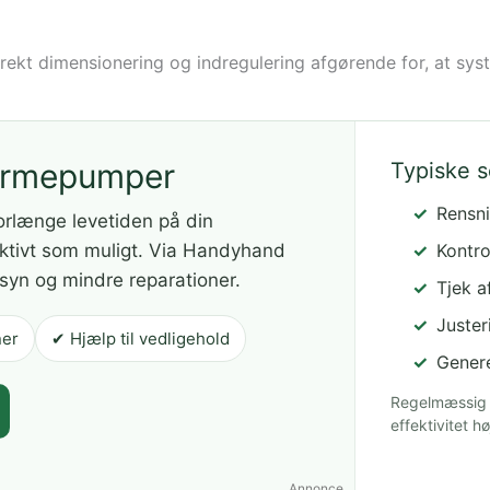
ekt dimensionering og indregulering afgørende for, at syst
 varmepumper
Typiske 
Rensni
orlænge levetiden på din
ektivt som muligt. Via Handyhand
Kontro
rsyn og mindre reparationer.
Tjek a
Juster
ner
✔ Hjælp til vedligehold
Genere
Regelmæssig 
effektivitet hø
Annonce