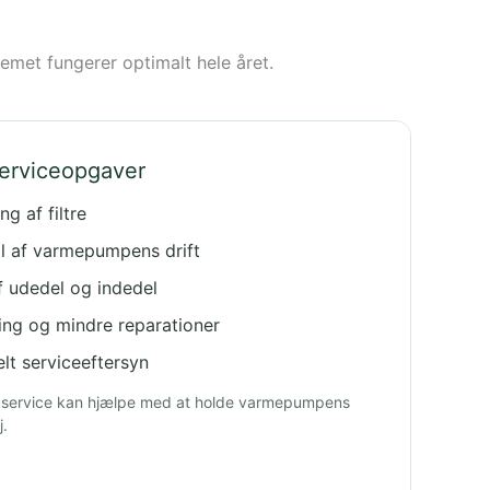
emet fungerer optimalt hele året.
serviceopgaver
ng af filtre
l af varmepumpens drift
f udedel og indedel
ing og mindre reparationer
lt serviceeftersyn
service kan hjælpe med at holde varmepumpens
j.