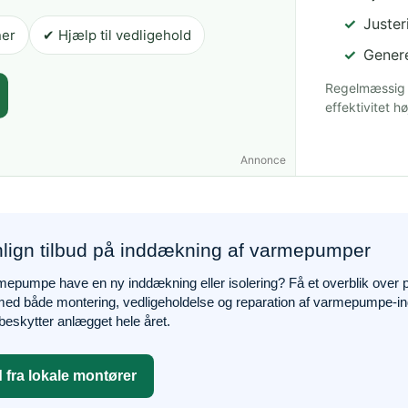
Juster
ner
✔ Hjælp til vedligehold
Genere
Regelmæssig 
effektivitet hø
Annonce
ign tilbud på inddækning af varmepumper
mepumpe have en ny inddækning eller isolering? Få et overblik over pr
ed både montering, vedligeholdelse og reparation af varmepumpe-indd
 beskytter anlægget hele året.
d fra lokale montører