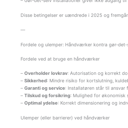
– Gør-det-selv installationer giver ikke adgang til
Disse betingelser er uændrede i 2025 og fremgår a
—
Fordele og ulemper: Håndværker kontra gør-det-
Fordele ved at bruge en håndværker
–
Overholder lovkrav
: Autorisation og korrekt d
–
Sikkerhed
: Mindre risiko for kortslutning, kuld
–
Garanti og service
: Installatøren står til ansvar 
–
Tilskud og forsikring
: Mulighed for økonomisk 
–
Optimal ydelse
: Korrekt dimensionering og indr
Ulemper (eller barrierer) ved håndværker