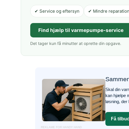
✔ Service og eftersyn
✔ Mindre reparatio
Find hjælp til varmepumpe-service
Det tager kun få minutter at oprette din opgave.
Sammenl
Skal din var
kan hjælpe m
løsning, der
Få tilbu
REKLAME FOR HANDY HAND