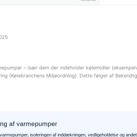
2025
rmepumper – især dem der indeholder kølemidler (eksempelvis
ing (Kølebranchens Miljøordning). Dette følger af Bekendt
ing af varmepumper
f varmepumper, isoleringen af inddækningen, vedligeholdelse og andet