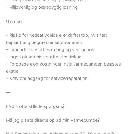
– Kan give en vis naturlig lyddæmpning
– Miljøvenlig og bæredygtig løsning
Ulemper
– Risiko for nedsat ydelse eller driftsstop, hvis tæt
beplantning begrænser luftstrømmen
– Løbende krav til beskæring og vedligehold
– Ingen økonomisk støtte eller tilskud
– Forøgede elomkostninger, hvis varmepumpen belastes
ekstra
– Krav om adgang for service/reparation
—
FAQ – ofte stillede spørgsmål
Må jeg plante direkte op ad min varmepumpe?
Nej. Beplantning skal holdes mindst 30-50 cm væk fra