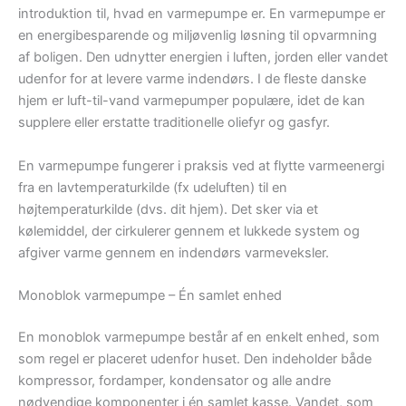
introduktion til, hvad en varmepumpe er. En varmepumpe er
en energibesparende og miljøvenlig løsning til opvarmning
af boligen. Den udnytter energien i luften, jorden eller vandet
udenfor for at levere varme indendørs. I de fleste danske
hjem er luft-til-vand varmepumper populære, idet de kan
supplere eller erstatte traditionelle oliefyr og gasfyr.
En varmepumpe fungerer i praksis ved at flytte varmeenergi
fra en lavtemperaturkilde (fx udeluften) til en
højtemperaturkilde (dvs. dit hjem). Det sker via et
kølemiddel, der cirkulerer gennem et lukkede system og
afgiver varme gennem en indendørs varmeveksler.
Monoblok varmepumpe – Én samlet enhed
En monoblok varmepumpe består af en enkelt enhed, som
som regel er placeret udenfor huset. Den indeholder både
kompressor, fordamper, kondensator og alle andre
nødvendige komponenter i én samlet kasse. Vandet, som