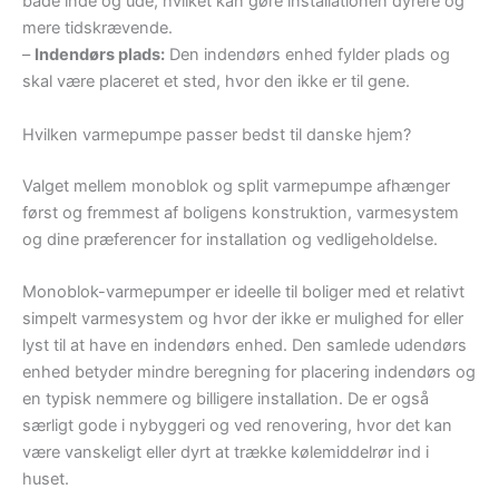
både inde og ude, hvilket kan gøre installationen dyrere og
mere tidskrævende.
–
Indendørs plads:
Den indendørs enhed fylder plads og
skal være placeret et sted, hvor den ikke er til gene.
Hvilken varmepumpe passer bedst til danske hjem?
Valget mellem monoblok og split varmepumpe afhænger
først og fremmest af boligens konstruktion, varmesystem
og dine præferencer for installation og vedligeholdelse.
Monoblok-varmepumper er ideelle til boliger med et relativt
simpelt varmesystem og hvor der ikke er mulighed for eller
lyst til at have en indendørs enhed. Den samlede udendørs
enhed betyder mindre beregning for placering indendørs og
en typisk nemmere og billigere installation. De er også
særligt gode i nybyggeri og ved renovering, hvor det kan
være vanskeligt eller dyrt at trække kølemiddelrør ind i
huset.