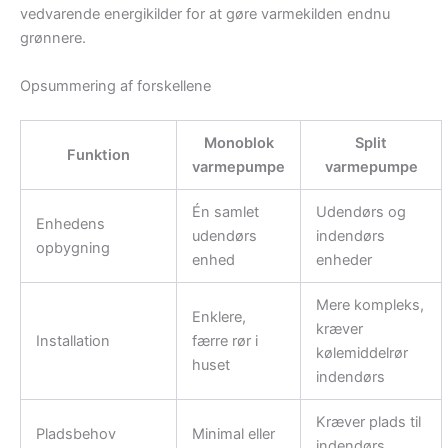
vedvarende energikilder for at gøre varmekilden endnu
grønnere.
Opsummering af forskellene
Monoblok
Split
Funktion
varmepumpe
varmepumpe
Én samlet
Udendørs og
Enhedens
udendørs
indendørs
opbygning
enhed
enheder
Mere kompleks,
Enklere,
kræver
Installation
færre rør i
kølemiddelrør
huset
indendørs
Kræver plads til
Pladsbehov
Minimal eller
indendørs