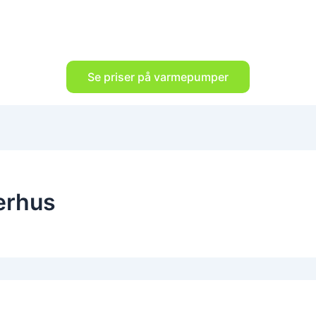
Se priser på varmepumper
erhus