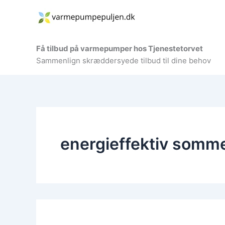
Gå
til
indholdet
Få tilbud på varmepumper hos Tjenestetorvet
Sammenlign skræddersyede tilbud til dine behov
energieffektiv somm