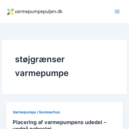
Gå
til
indholdet
støjgrænser
varmepumpe
Varmepumpe i Sommerhus
Placering af varmepumpens udedel –
undgå nabostøj