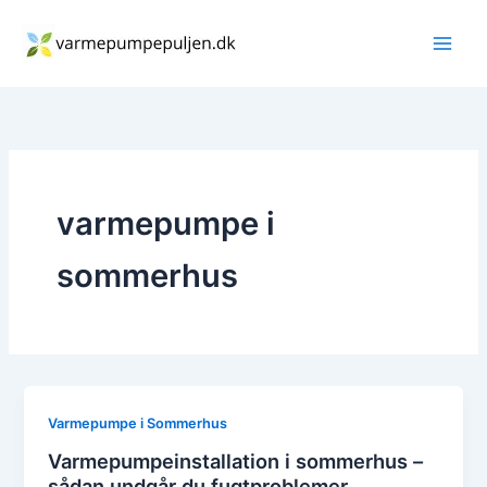
Gå
til
indholdet
varmepumpe i
sommerhus
Varmepumpe i Sommerhus
Varmepumpeinstallation i sommerhus –
sådan undgår du fugtproblemer