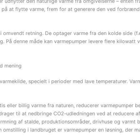
 udnytter den naturlige varme fra omgivelserne – enten fra l
 på at flytte varme, frem for at generere den ved forbrændi
 omvendt retning. De optager varme fra den kolde side (f.e
. På denne måde kan varmepumper levere flere kilowatt va
od mening
varmekilde, specielt i perioder med lave temperaturer. Var
is eller billig varme fra naturen, reducerer varmepumper b
ager til at nedbringe CO2-udledningen ved at reducere af
rmning af stalde, produktionsområder, drivhuse og varmt 
omstilling i landbruget er varmepumper en løsning, der m