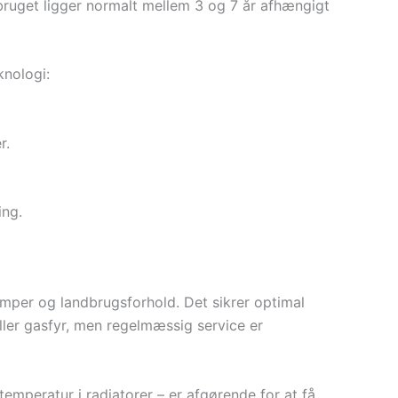
bruget ligger normalt mellem 3 og 7 år afhængigt
knologi:
r.
ing.
umper og landbrugsforhold. Det sikrer optimal
ller gasfyr, men regelmæssig service er
emperatur i radiatorer – er afgørende for at få