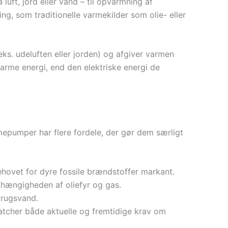
uft, jord eller vand – til opvarmning af
ng, som traditionelle varmekilder som olie- eller
ks. udeluften eller jorden) og afgiver varmen
rme energi, end den elektriske energi de
mepumper har flere fordele, der gør dem særligt
ehovet for dyre fossile brændstoffer markant.
hængigheden af oliefyr og gas.
brugsvand.
atcher både aktuelle og fremtidige krav om