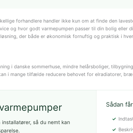
kellige forhandlere handler ikke kun om at finde den lavest
service og hvor godt varmepumpen passer til din bolig eller
 løsning, der både er økonomisk fornuftig og praktisk i hve
øsning i danske sommerhuse, mindre helårsboliger, tilbygni
an i mange tilfælde reducere behovet for elradiatorer, br
Sådan får
å varmepumper
Indtas
a installatører, så du nemt kan
Beskr
sparelse.