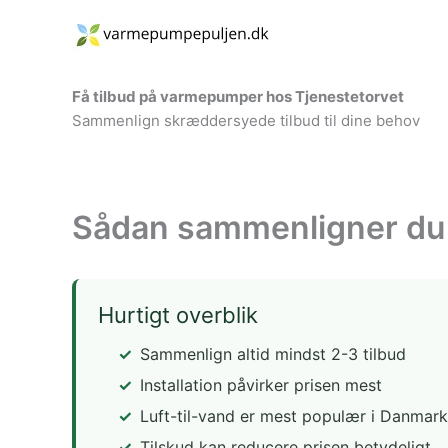
Gå
til
indholdet
Få tilbud på varmepumper hos Tjenestetorvet
Sammenlign skræddersyede tilbud til dine behov
Sådan sammenligner du lu
Hurtigt overblik
Sammenlign altid mindst 2-3 tilbud
Installation påvirker prisen mest
Luft-til-vand er mest populær i Danmark
Tilskud kan reducere prisen betydeligt