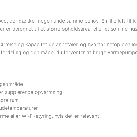
lbud, der dækker nogenlunde samme behov. En lille luft til l
r er beregnet til et større opholdsareal eller et sommerh
ørrelse og kapacitet de anbefaler, og hvorfor netop den løsn
rumfordeling og den måde, du forventer at bruge varmepump
ngsområde
ler supplerende opvarmning
ndre rum
udetemperaturer
e eller Wi-Fi-styring, hvis det er relevant