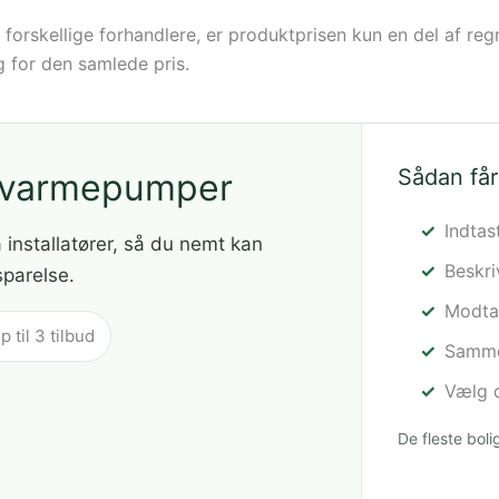
orskellige forhandlere, er produktprisen kun en del af regnes
g for den samlede pris.
Sådan får
å varmepumper
Indtas
a installatører, så du nemt kan
Beskr
sparelse.
Modtag
til 3 tilbud
Sammen
Vælg d
De fleste bol