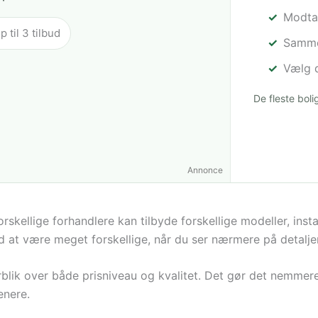
Modtag
til 3 tilbud
Sammen
Vælg d
De fleste bol
Annonce
ellige forhandlere kan tilbyde forskellige modeller, instal
ed at være meget forskellige, når du ser nærmere på detalje
rblik over både prisniveau og kvalitet. Det gør det nemmer
enere.