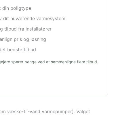
t din boligtype
iv dit nuværende varmesystem
 tilbud fra installatører
lign pris og løsning
et bedste tilbud
igejere sparer penge ved at sammenligne flere tilbud.
 som væske-til-vand varmepumper). Valget