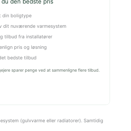
 du den bedste pris
t din boligtype
iv dit nuværende varmesystem
 tilbud fra installatører
lign pris og løsning
et bedste tilbud
igejere sparer penge ved at sammenligne flere tilbud.
system (gulvvarme eller radiatorer). Samtidig