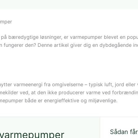
umper
kus på bæredygtige løsninger, er varmepumper blevet en p
 fungerer den? Denne artikel giver dig en dybdegående in
tter varmeenergi fra omgivelserne – typisk luft, jord eller
armekilder ved, at den ikke producerer varme ved forbrænding
armepumper både er energieffektive og miljøvenlige.
Sådan får
å varmepumper