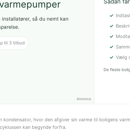
Sådan får
å varmepumper
Indtas
a installatører, så du nemt kan
Beskr
sparelse.
Modtag
til 3 tilbud
Sammen
Vælg d
De fleste bol
Annonce
ondensator, hvor den afgiver sin varme til boligens varme
 cyklussen kan begynde forfra.