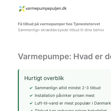
Gå
til
indholdet
Få tilbud på varmepumper hos Tjenestetorvet
Sammenlign skræddersyede tilbud til dine behov
Varmepumpe: Hvad er de
Hurtigt overblik
Sammenlign altid mindst 2-3 tilbud
Installation påvirker prisen mest
Luft-til-vand er mest populær i Danmark
Tilskud kan reducere prisen betydeligt