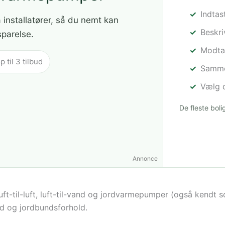
Indtas
a installatører, så du nemt kan
Beskr
sparelse.
Modtag
til 3 tilbud
Sammen
Vælg d
De fleste bol
Annonce
ft-til-luft, luft-til-vand og jordvarmepumper (også kendt
ad og jordbundsforhold.