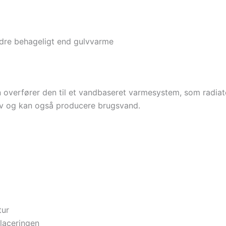
indre behageligt end gulvvarme
overfører den til et vandbaseret varmesystem, som radiato
ov og kan også producere brugsvand.
tur
laceringen