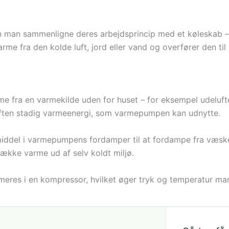
 man sammenligne deres arbejdsprincip med et køleskab – m
 fra den kolde luft, jord eller vand og overfører den til 
fra en varmekilde uden for huset – for eksempel udeluften
luften stadig varmeenergi, som varmepumpen kan udnytte.
ddel i varmepumpens fordamper til at fordampe fra væske t
række varme ud af selv koldt miljø.
res i en kompressor, hvilket øger tryk og temperatur mar