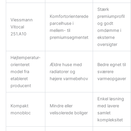
Stærk
Komfortorienterede
premiumprofil
Viessmann
parcelhuse i
og godt
Vitocal
mellem- til
omdømme i
251.A10
premiumsegmentet
eksterne
oversigter
Højtemperatur-
orienteret
Ældre huse med
Bedre egnet til
model fra
radiatorer og
sværere
etableret
højere varmebehov
varmeopgaver
producent
Enkel løsning
Kompakt
Mindre eller
med lavere
monobloc
velisolerede boliger
samlet
kompleksitet