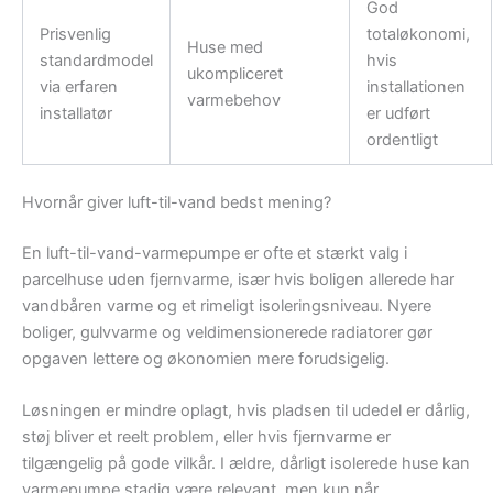
God
Prisvenlig
totaløkonomi,
Huse med
standardmodel
hvis
ukompliceret
via erfaren
installationen
varmebehov
installatør
er udført
ordentligt
Hvornår giver luft-til-vand bedst mening?
En luft-til-vand-varmepumpe er ofte et stærkt valg i
parcelhuse uden fjernvarme, især hvis boligen allerede har
vandbåren varme og et rimeligt isoleringsniveau. Nyere
boliger, gulvvarme og veldimensionerede radiatorer gør
opgaven lettere og økonomien mere forudsigelig.
Løsningen er mindre oplagt, hvis pladsen til udedel er dårlig,
støj bliver et reelt problem, eller hvis fjernvarme er
tilgængelig på gode vilkår. I ældre, dårligt isolerede huse kan
varmepumpe stadig være relevant, men kun når