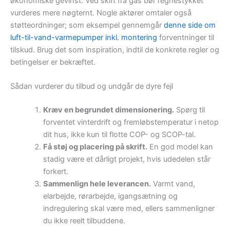
økonomiske gevinst. Ved skift fra gas bør regnestykket
vurderes mere nøgternt. Nogle aktører omtaler også
støtteordninger; som eksempel gennemgår
denne side om
luft-til-vand-varmepumper inkl. montering
forventninger til
tilskud. Brug det som inspiration, indtil de konkrete regler og
betingelser er bekræftet.
Sådan vurderer du tilbud og undgår de dyre fejl
Kræv en begrundet dimensionering.
Spørg til
forventet vinterdrift og fremløbstemperatur i netop
dit hus, ikke kun til flotte COP- og SCOP-tal.
Få støj og placering på skrift.
En god model kan
stadig være et dårligt projekt, hvis udedelen står
forkert.
Sammenlign hele leverancen.
Varmt vand,
elarbejde, rørarbejde, igangsætning og
indregulering skal være med, ellers sammenligner
du ikke reelt tilbuddene.