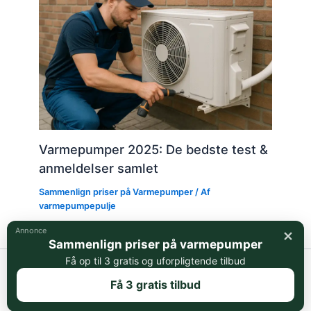
Varmepumper 2025: De bedste test &
anmeldelser samlet
Sammenlign priser på Varmepumper
/ Af
varmepumpepulje
×
Annonce
Sammenlign priser på varmepumper
Få op til 3 gratis og uforpligtende tilbud
Copyright © 2026 Varmepumpepuljen.dk | Powered by
Astra
Få 3 gratis tilbud
WordPress Tema