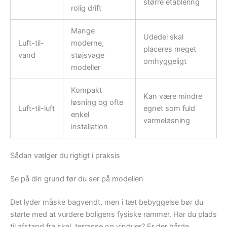
større etablering
rolig drift
Mange
Udedel skal
Luft-til-
moderne,
placeres meget
vand
støjsvage
omhyggeligt
modeller
Kompakt
Kan være mindre
løsning og ofte
Luft-til-luft
egnet som fuld
enkel
varmeløsning
installation
Sådan vælger du rigtigt i praksis
Se på din grund før du ser på modellen
Det lyder måske bagvendt, men i tæt bebyggelse bør du
starte med at vurdere boligens fysiske rammer. Har du plads
til afstand fra skel, terrasse og vinduer? Er der hårde