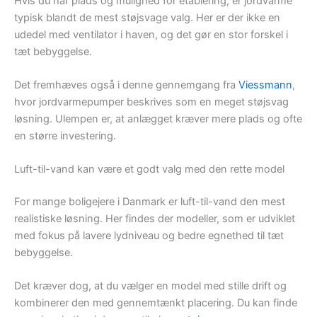
Hvis du har plads og mulighed for etablering, er jordvarme
typisk blandt de mest støjsvage valg. Her er der ikke en
udedel med ventilator i haven, og det gør en stor forskel i
tæt bebyggelse.
Det fremhæves også i denne gennemgang fra
Viessmann
,
hvor jordvarmepumper beskrives som en meget støjsvag
løsning. Ulempen er, at anlægget kræver mere plads og ofte
en større investering.
Luft-til-vand kan være et godt valg med den rette model
For mange boligejere i Danmark er luft-til-vand den mest
realistiske løsning. Her findes der modeller, som er udviklet
med fokus på lavere lydniveau og bedre egnethed til tæt
bebyggelse.
Det kræver dog, at du vælger en model med stille drift og
kombinerer den med gennemtænkt placering. Du kan finde