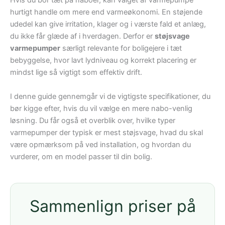
Hvis du bor tæt på naboer, kan valget af varmepumpe
hurtigt handle om mere end varmeøkonomi. En støjende
udedel kan give irritation, klager og i værste fald et anlæg,
du ikke får glæde af i hverdagen. Derfor er
støjsvage
varmepumper
særligt relevante for boligejere i tæt
bebyggelse, hvor lavt lydniveau og korrekt placering er
mindst lige så vigtigt som effektiv drift.
I denne guide gennemgår vi de vigtigste specifikationer, du
bør kigge efter, hvis du vil vælge en mere nabo-venlig
løsning. Du får også et overblik over, hvilke typer
varmepumper der typisk er mest støjsvage, hvad du skal
være opmærksom på ved installation, og hvordan du
vurderer, om en model passer til din bolig.
Sammenlign priser på