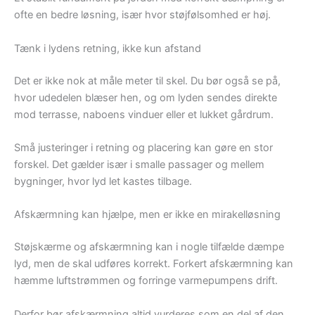
ofte en bedre løsning, især hvor støjfølsomhed er høj.
Tænk i lydens retning, ikke kun afstand
Det er ikke nok at måle meter til skel. Du bør også se på,
hvor udedelen blæser hen, og om lyden sendes direkte
mod terrasse, naboens vinduer eller et lukket gårdrum.
Små justeringer i retning og placering kan gøre en stor
forskel. Det gælder især i smalle passager og mellem
bygninger, hvor lyd let kastes tilbage.
Afskærmning kan hjælpe, men er ikke en mirakelløsning
Støjskærme og afskærmning kan i nogle tilfælde dæmpe
lyd, men de skal udføres korrekt. Forkert afskærmning kan
hæmme luftstrømmen og forringe varmepumpens drift.
Derfor bør afskærmning altid vurderes som en del af den